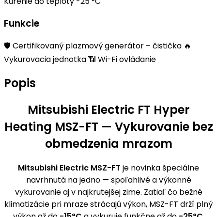
Kúrenie do teploty
-25 °C
Funkcie
🛡️
Certifikovaný plazmový generátor – čistička
🔥
Vykurovacia jednotka
📶
Wi-Fi ovládanie
Popis
Mitsubishi Electric FT Hyper
Heating MSZ-FT — Vykurovanie bez
obmedzenia mrazom
Mitsubishi Electric MSZ-FT
je novinka špeciálne
navrhnutá na jedno — spoľahlivé a výkonné
vykurovanie aj v najkrutejšej zime. Zatiaľ čo bežné
klimatizácie pri mraze strácajú výkon, MSZ-FT drží plný
výkon až do
-15°C
a vykuruje funkčne až do
-25°C
.