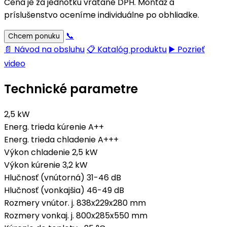
Cena je za jednotku vrátane DPH. Montáž a
príslušenstvo oceníme individuálne po obhliadke.
📞
Chcem ponuku
📄 Návod na obsluhu
📋 Katalóg produktu
▶️ Pozrieť
video
Technické parametre
2,5 kW
Energ. trieda kúrenie
A++
Energ. trieda chladenie
A+++
Výkon chladenie
2,5 kW
Výkon kúrenie
3,2 kW
Hlučnosť (vnútorná)
31-46 dB
Hlučnosť (vonkajšia)
46-49 dB
Rozmery vnútor. j.
838x229x280 mm
Rozmery vonkaj. j.
800x285x550 mm