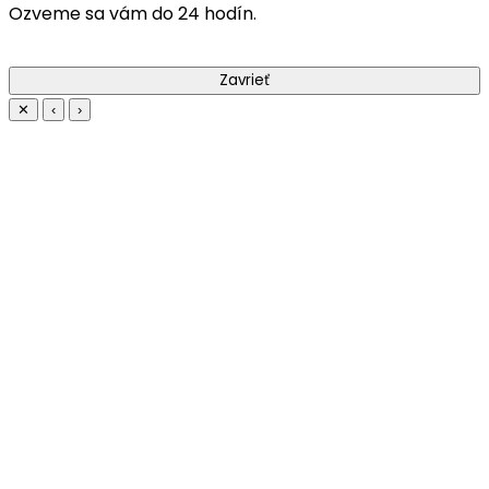
Ozveme sa vám do 24 hodín.
Zavrieť
✕
‹
›