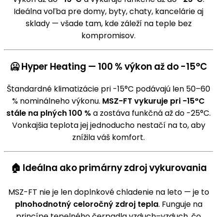
Ideálna voľba pre domy, byty, chaty, kancelárie aj
sklady — všade tam, kde záleží na teple bez
kompromisov.
🥶 Hyper Heating — 100 % výkon až do -15°C
Štandardné klimatizácie pri -15°C podávajú len 50–60
% nominálneho výkonu.
MSZ-FT vykuruje pri -15°C
stále na plných 100 %
a zostáva funkčná až do -25°C.
Vonkajšia teplota jej jednoducho nestačí na to, aby
znížila váš komfort.
🏠 Ideálna ako primárny zdroj vykurovania
MSZ-FT nie je len doplnkové chladenie na leto — je to
plnohodnotný celoročný zdroj tepla
. Funguje na
princípe tepelného čerpadla vzduch–vzduch, čo