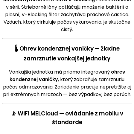
v sérii. Strieborné ióny potláčajú množenie baktérií a
plesní, V-Blocking filter zachytáva prachové častice.
Vzduch, ktorý cirkuluje počas vykurovania, je skutočne
čistý.
🌡️ Ohrev kondenznej vaničky — žiadne
zamrznutie vonkajšej jednotky
Vonkajšia jednotka má priamo integrovaný
ohrev
kondenznej vaničky
, ktorý zabraňuje zamrznutiu
počas odmrazovania. Zariadenie pracuje nepretržite aj
pri extrémnych mrazoch — bez výpadkov, bez porúch.
📡 WiFi MELCloud — ovládanie z mobilu v
štandarde