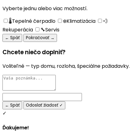
Vyberte jednu alebo viac možností.
🌡️
Tepelné čerpadlo
❄️
Klimatizácia
💨
Rekuperácia
🔧
Servis
← Späť
Pokračovať →
Chcete niečo doplniť?
Voliteľné — typ domu, rozloha, špeciálne požiadavky.
← Späť
Odoslať žiadosť ✓
✓
Ďakujeme!