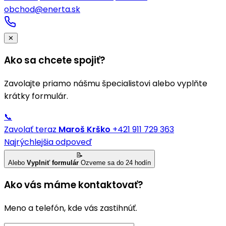
obchod@enerta.sk
✕
Ako sa chcete spojiť?
Zavolajte priamo nášmu špecialistovi alebo vyplňte
krátky formulár.
📞
Zavolať teraz
Maroš Krško
+421 911 729 363
Najrýchlejšia odpoveď
📝
Alebo
Vyplniť formulár
Ozveme sa do 24 hodín
Ako vás máme kontaktovať?
Meno a telefón, kde vás zastihnúť.