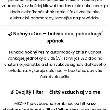
znamená, že z každej kilowatthodiny elektrickej energie
dodá niekoľkonásobok tepla. Efektívnejšie ako
elektrické priamotopy, lacnejšie na prevádzku.
🌙 Nočný režim — tichšia noc, pohodlnejší
spánok
Funkcia
Nočný režim
automaticky zníži hlučnosť
vonkajšej jednotky o 3 dB(A), stlmí jas LED diód na
vnútornej jednotke a stíši zvukové signály diaľkového
ovládania. Vykuruje celú noc — bez toho, aby vás
čokoľvek rušilo.
🔬 Dvojitý filter — čistý vzduch aj v zime
MSZ-FT je vybavená kombináciou
filtra so
striebornými iónmi
a
filtra V-Blocking
zabudovaného