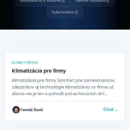
Rekuperácia a vetranie
Tepelné čerpadlá
1
6
Vykurovanie
3
KLIMATIZÁCIE
Klimatizácia pre firmy
Klimatizácia pre firmy: komfort pre zamestnancov,
zákazníkov aj technológie Klimatizácia vo firme už
dávno nie je len o pohodlí počas horúcich dní....
Čítať →
Tomáš Ďuriš