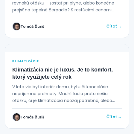
rovnakú otázku – zostať pri plyne, alebo konečne
prejsť na tepelné čerpadlo? S rastúcimi cenami
energií...
Čítať →
Tomáš Ďuriš
KLIMATIZÁCIE
Klimatizácia nie je luxus. Je to komfort,
ktorý využijete celý rok
V lete vie byť interiér domu, bytu či kancelárie
nepríjemne prehriaty. Mnohí ľudia preto riešia
otázku, či je klimatizácia naozaj potrebná, alebo...
Čítať →
Tomáš Ďuriš