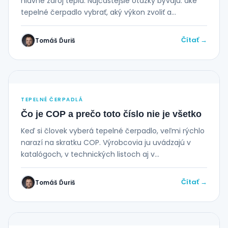
hlavne zdroj tepla. Najčastejšie otázky bývajú: aké
tepelné čerpadlo vybrať, aký výkon zvoliť a...
Čítať →
Tomáš Ďuriš
TEPELNÉ ČERPADLÁ
Čo je COP a prečo toto číslo nie je všetko
Keď si človek vyberá tepelné čerpadlo, veľmi rýchlo
narazí na skratku COP. Výrobcovia ju uvádzajú v
katalógoch, v technických listoch aj v...
Čítať →
Tomáš Ďuriš