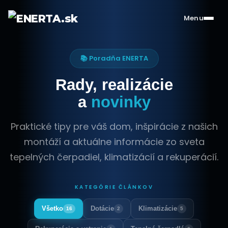
Menu
📚 Poradňa ENERTA
Rady, realizácie
a
novinky
Praktické tipy pre váš dom, inšpirácie z našich
montáží a aktuálne informácie zo sveta
tepelných čerpadiel, klimatizácií a rekuperácií.
KATEGÓRIE ČLÁNKOV
Všetko
Dotácie
Klimatizácie
16
2
5