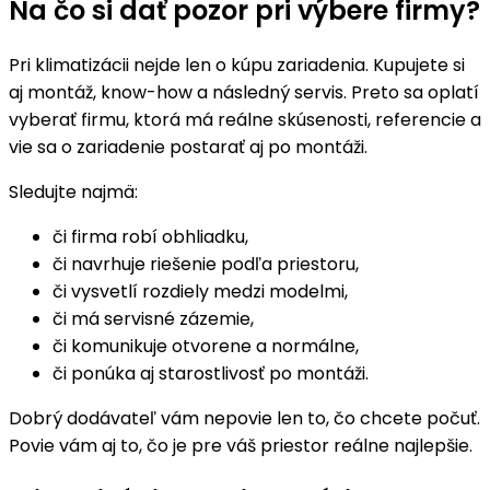
Na čo si dať pozor pri výbere firmy?
Pri klimatizácii nejde len o kúpu zariadenia. Kupujete si
aj montáž, know-how a následný servis. Preto sa oplatí
vyberať firmu, ktorá má reálne skúsenosti, referencie a
vie sa o zariadenie postarať aj po montáži.
Sledujte najmä:
či firma robí obhliadku,
či navrhuje riešenie podľa priestoru,
či vysvetlí rozdiely medzi modelmi,
či má servisné zázemie,
či komunikuje otvorene a normálne,
či ponúka aj starostlivosť po montáži.
Dobrý dodávateľ vám nepovie len to, čo chcete počuť.
Povie vám aj to, čo je pre váš priestor reálne najlepšie.