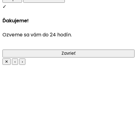
✓
Ďakujeme!
Ozveme sa vám do 24 hodín.
Zavrieť
✕
‹
›