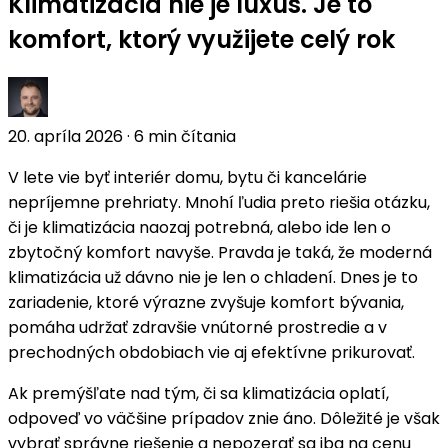
Klimatizácia nie je luxus. Je to
komfort, ktorý využijete celý rok
20. apríla 2026
·
6 min čítania
V lete vie byť interiér domu, bytu či kancelárie
nepríjemne prehriaty. Mnohí ľudia preto riešia otázku,
či je klimatizácia naozaj potrebná, alebo ide len o
zbytočný komfort navyše. Pravda je taká, že moderná
klimatizácia už dávno nie je len o chladení. Dnes je to
zariadenie, ktoré výrazne zvyšuje komfort bývania,
pomáha udržať zdravšie vnútorné prostredie a v
prechodných obdobiach vie aj efektívne prikurovať.
Ak premýšľate nad tým, či sa klimatizácia oplatí,
odpoveď vo väčšine prípadov znie áno. Dôležité je však
vybrať správne riešenie a nepozerať sa iba na cenu