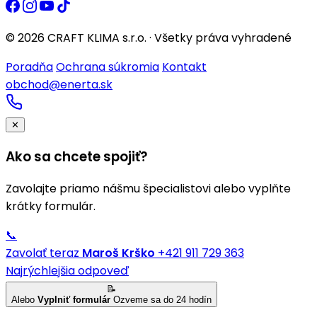
© 2026 CRAFT KLIMA s.r.o. · Všetky práva vyhradené
Poradňa
Ochrana súkromia
Kontakt
obchod@enerta.sk
✕
Ako sa chcete spojiť?
Zavolajte priamo nášmu špecialistovi alebo vyplňte
krátky formulár.
📞
Zavolať teraz
Maroš Krško
+421 911 729 363
Najrýchlejšia odpoveď
📝
Alebo
Vyplniť formulár
Ozveme sa do 24 hodín