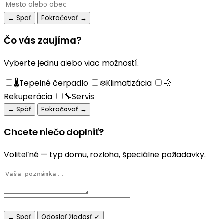
← Späť
Pokračovať →
Čo vás zaujíma?
Vyberte jednu alebo viac možností.
🌡️
Tepelné čerpadlo
❄️
Klimatizácia
💨
Rekuperácia
🔧
Servis
← Späť
Pokračovať →
Chcete niečo doplniť?
Voliteľné — typ domu, rozloha, špeciálne požiadavky.
← Späť
Odoslať žiadosť ✓