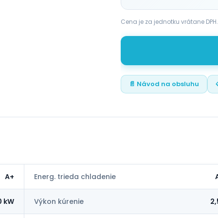
Cena je za jednotku vrátane DPH
📄 Návod na obsluhu
A+
Energ. trieda chladenie
0 kW
Výkon kúrenie
2,