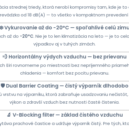
zácia strednej triedy, ktorá nerobí kompromisy tam, kde je t
revádzka od 18 dB(A) — to všetko v kompaktnom prevedení pre
❄️ Vykurovanie až do -20°C — spoľahlivé celú zim
tách až do
-20°C
. Nie je to len klimatizácia na leto — je to c
výpadkov aj v tuhých zimách.
💨 Horizontálny výdych vzduchu — bez prievanu
ch šíri rovnomerne po miestnosti bez nepríjemného priameh
chladenia — komfort bez pocitu prievanu.
🛡️ Dual Barrier Coating — čistý výparník dlhodobo
vrstvu na výparníku, ktorá zabraňuje usadzovaniu nečistôt, p
výkon a zdravší vzduch bez nutnosti časté čistenia.
🔬 V-Blocking filter — základ čistého vzduchu
táva prachové častice a udržuje výparník čistý. Pre tých, kto