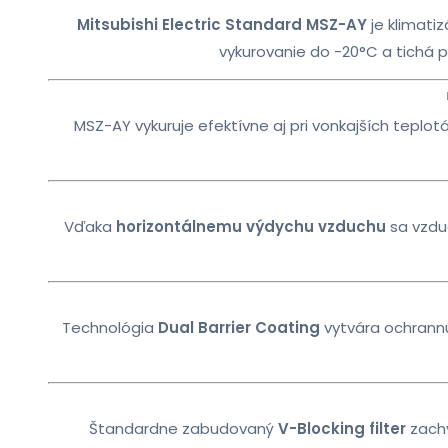
Mitsubishi Electric Standard MSZ-AY
je klimati
vykurovanie do -20°C a tichá p
MSZ-AY vykuruje efektívne aj pri vonkajších teplo
Vďaka
horizontálnemu výdychu vzduchu
sa vzdu
Technológia
Dual Barrier Coating
vytvára ochrannú 
Štandardne zabudovaný
V-Blocking filter
zachy