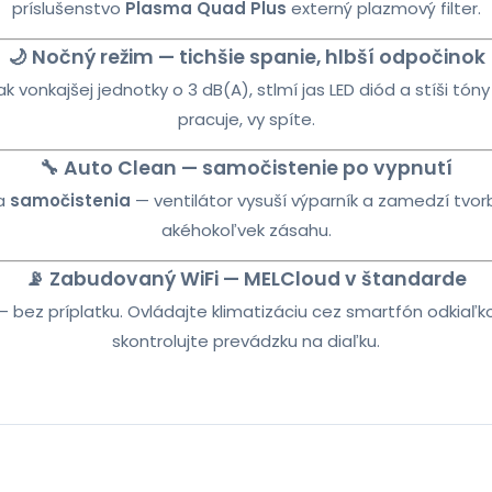
príslušenstvo
Plasma Quad Plus
externý plazmový filter.
🌙 Nočný režim — tichšie spanie, hlbší odpočinok
k vonkajšej jednotky o 3 dB(A), stlmí jas LED diód a stíši tón
pracuje, vy spíte.
🔧 Auto Clean — samočistenie po vypnutí
ia
samočistenia
— ventilátor vysuší výparník a zamedzí tvo
akéhokoľvek zásahu.
📡 Zabudovaný WiFi — MELCloud v štandarde
— bez príplatku. Ovládajte klimatizáciu cez smartfón odkia
skontrolujte prevádzku na diaľku.