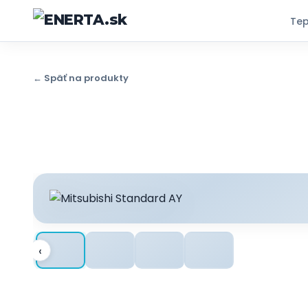
Tep
← Späť na produkty
‹