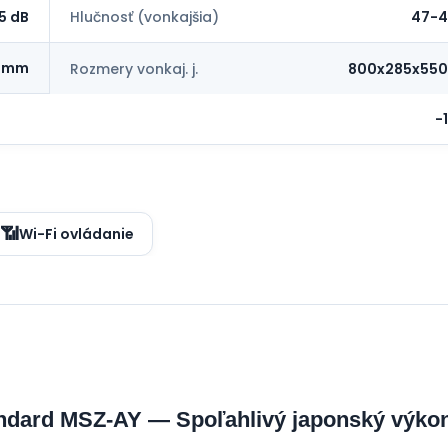
5 dB
Hlučnosť (vonkajšia)
47-4
0 mm
Rozmery vonkaj. j.
800x285x55
-
📶
Wi-Fi ovládanie
tandard MSZ-AY — Spoľahlivý japonský výk