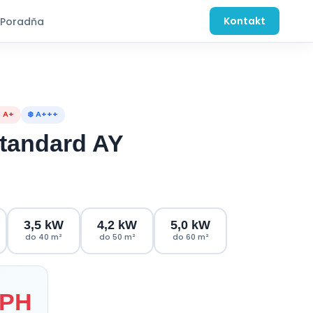
Kontakt
Poradňa
 A+
❄️ A+++
Standard AY
3,5 kW
4,2 kW
5,0 kW
do 40 m²
do 50 m²
do 60 m²
DPH