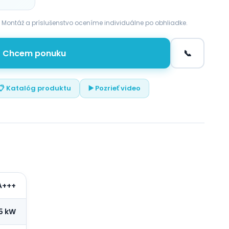
. Montáž a príslušenstvo oceníme individuálne po obhliadke.
Chcem ponuku
📞
📋 Katalóg produktu
▶️ Pozrieť video
A+++
5 kW