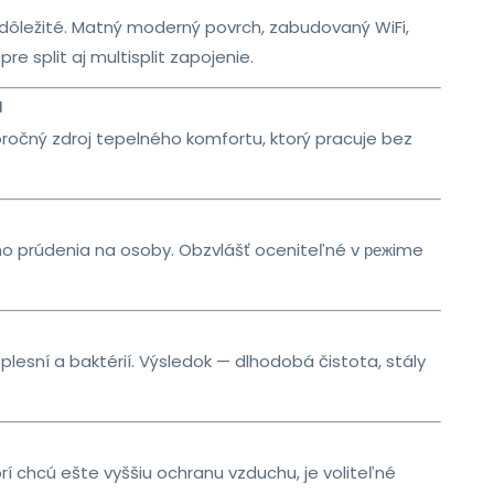
o dôležité. Matný moderný povrch, zabudovaný WiFi,
 split aj multisplit zapojenie.
u
eloročný zdroj tepelného komfortu, ktorý pracuje bez
o prúdenia na osoby. Obzvlášť oceniteľné v режime
lesní a baktérií. Výsledok — dlhodobá čistota, stály
rí chcú ešte vyššiu ochranu vzduchu, je voliteľné