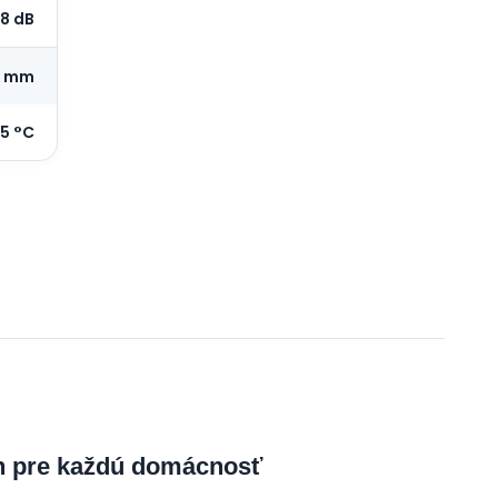
8 dB
0 mm
15 °C
on pre každú domácnosť