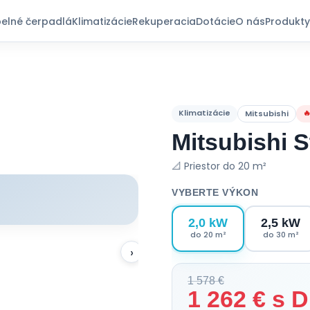
elné čerpadlá
Klimatizácie
Rekuperacia
Dotácie
O nás
Produkty
Klimatizácie

Mitsubishi
Mitsubishi 
📐 Priestor do 20 m²
VYBERTE VÝKON
2,0 kW
2,5 kW
do 20 m²
do 30 m²
›
1 578 €
1 262 € s 