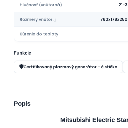
Hlučnosť (vnútorná)
21-3
Rozmery vnútor. j.
760x178x25
Kúrenie do teploty
Funkcie
🛡️
Certifikovaný plazmový generátor – čistička
Popis
Mitsubishi Electric S