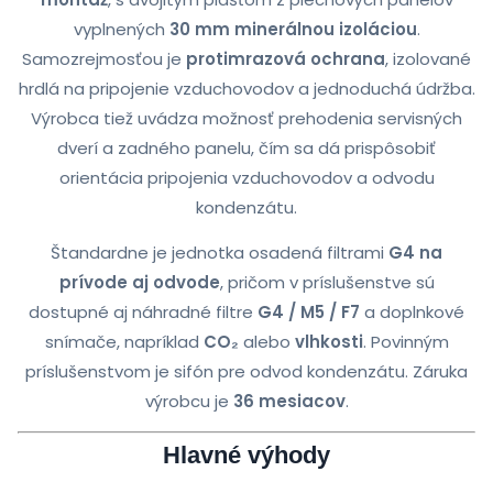
vyplnených
30 mm minerálnou izoláciou
.
Samozrejmosťou je
protimrazová ochrana
, izolované
hrdlá na pripojenie vzduchovodov a jednoduchá údržba.
Výrobca tiež uvádza možnosť prehodenia servisných
dverí a zadného panelu, čím sa dá prispôsobiť
orientácia pripojenia vzduchovodov a odvodu
kondenzátu.
Štandardne je jednotka osadená filtrami
G4 na
prívode aj odvode
, pričom v príslušenstve sú
dostupné aj náhradné filtre
G4 / M5 / F7
a doplnkové
snímače, napríklad
CO₂
alebo
vlhkosti
. Povinným
príslušenstvom je sifón pre odvod kondenzátu. Záruka
výrobcu je
36 mesiacov
.
Hlavné výhody