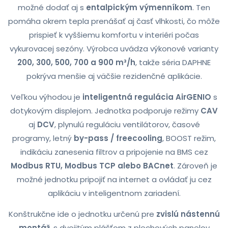
možné dodať aj s
entalpickým výmenníkom
. Ten
pomáha okrem tepla prenášať aj časť vlhkosti, čo môže
prispieť k vyššiemu komfortu v interiéri počas
vykurovacej sezóny. Výrobca uvádza výkonové varianty
200, 300, 500, 700 a 900 m³/h
, takže séria DAPHNE
pokrýva menšie aj väčšie rezidenčné aplikácie.
Veľkou výhodou je
inteligentná regulácia AirGENIO
s
dotykovým displejom. Jednotka podporuje režimy
CAV
aj
DCV
, plynulú reguláciu ventilátorov, časové
programy, letný
by-pass / freecooling
, BOOST režim,
indikáciu zanesenia filtrov a pripojenie na BMS cez
Modbus RTU, Modbus TCP alebo BACnet
. Zároveň je
možné jednotku pripojiť na internet a ovládať ju cez
aplikáciu v inteligentnom zariadení.
Konštrukčne ide o jednotku určenú pre
zvislú nástennú
montáž
, s dvojitým plášťom z plechových panelov