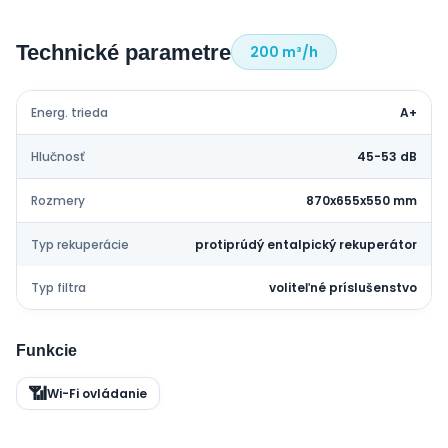
Technické parametre
200 m³/h
Energ. trieda
A+
Hlučnosť
45-53 dB
Rozmery
870x655x550 mm
Typ rekuperácie
protiprúdý entalpický rekuperátor
Typ filtra
voliteľné príslušenstvo
Funkcie
📶
Wi-Fi ovládanie