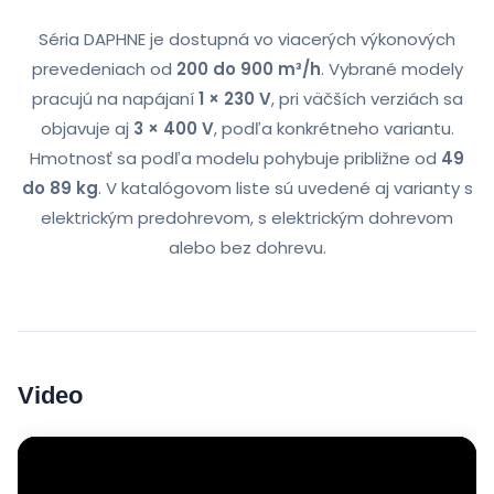
Séria DAPHNE je dostupná vo viacerých výkonových
prevedeniach od
200 do 900 m³/h
. Vybrané modely
pracujú na napájaní
1 × 230 V
, pri väčších verziách sa
objavuje aj
3 × 400 V
, podľa konkrétneho variantu.
Hmotnosť sa podľa modelu pohybuje približne od
49
do 89 kg
. V katalógovom liste sú uvedené aj varianty s
elektrickým predohrevom, s elektrickým dohrevom
alebo bez dohrevu.
Video