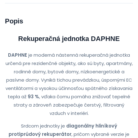
Popis
Rekuperačná jednotka DAPHNE
DAPHNE
je moderná nástenná rekuperačná jednotka
určená pre rezidenčné objekty, ako sú byty, apartmány,
rodinné domy, bytové domy, nízkoenergetické a
pasívne domy. Vyniká tichou prevádzkou, úspornými EC
ventilátormi a vysokou účinnosťou spätného získavania
tepla až
93 %
, vďaka čomu pomáha znižovať tepelné
straty a zároveň zabezpečuje čerstvý, filtrovaný
vzduch v interiéri.
Srdcom jednotky je
diagonálny hliníkový
protiprúdový rekuperátor
, pričom vybrané verzie je