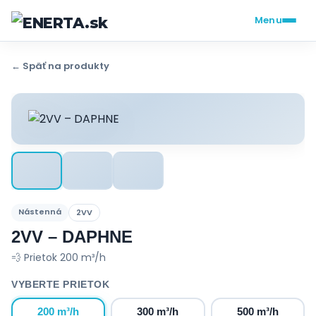
Menu
← Späť na produkty
Nástenná
2VV
2VV – DAPHNE
💨 Prietok 200 m³/h
VYBERTE PRIETOK
200 m³/h
300 m³/h
500 m³/h