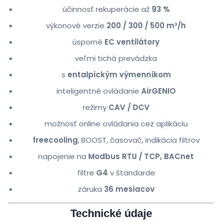
účinnosť rekuperácie až
93 %
výkonové verzie
200 / 300 / 500 m³/h
úsporné
EC ventilátory
veľmi tichá prevádzka
s
entalpickým výmenníkom
inteligentné ovládanie
AirGENIO
režimy
CAV / DCV
možnosť online ovládania cez aplikáciu
freecooling
, BOOST, časovač, indikácia filtrov
napojenie na
Modbus RTU / TCP, BACnet
filtre
G4
v štandarde
záruka
36 mesiacov
Technické údaje