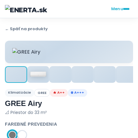
Menu
← Späť na produkty
Klimatizácie
🔥 A++
❄️ A+++
GREE
GREE Airy
📐 Priestor do 33 m²
FAREBNÉ PREVEDENIA