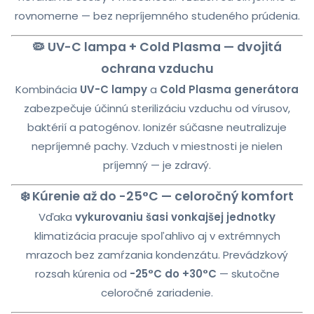
rovnomerne — bez nepríjemného studeného prúdenia.
🦠 UV-C lampa + Cold Plasma — dvojitá
ochrana vzduchu
Kombinácia
UV-C lampy
a
Cold Plasma generátora
zabezpečuje účinnú sterilizáciu vzduchu od vírusov,
baktérií a patogénov. Ionizér súčasne neutralizuje
nepríjemné pachy. Vzduch v miestnosti je nielen
príjemný — je zdravý.
❄️ Kúrenie až do -25°C — celoročný komfort
Vďaka
vykurovaniu šasi vonkajšej jednotky
klimatizácia pracuje spoľahlivo aj v extrémnych
mrazoch bez zamŕzania kondenzátu. Prevádzkový
rozsah kúrenia od
-25°C do +30°C
— skutočne
celoročné zariadenie.