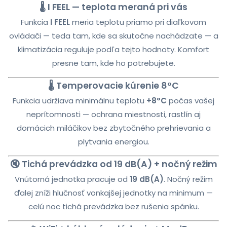
🌡️ I FEEL — teplota meraná pri vás
Funkcia
I FEEL
meria teplotu priamo pri diaľkovom
ovládači — teda tam, kde sa skutočne nachádzate — a
klimatizácia reguluje podľa tejto hodnoty. Komfort
presne tam, kde ho potrebujete.
🌡️ Temperovacie kúrenie 8°C
Funkcia udržiava minimálnu teplotu
+8°C
počas vašej
neprítomnosti — ochrana miestnosti, rastlín aj
domácich miláčikov bez zbytočného prehrievania a
plytvania energiou.
🔇 Tichá prevádzka od 19 dB(A) + nočný režim
Vnútorná jednotka pracuje od
19 dB(A)
. Nočný režim
ďalej zníži hlučnosť vonkajšej jednotky na minimum —
celú noc tichá prevádzka bez rušenia spánku.