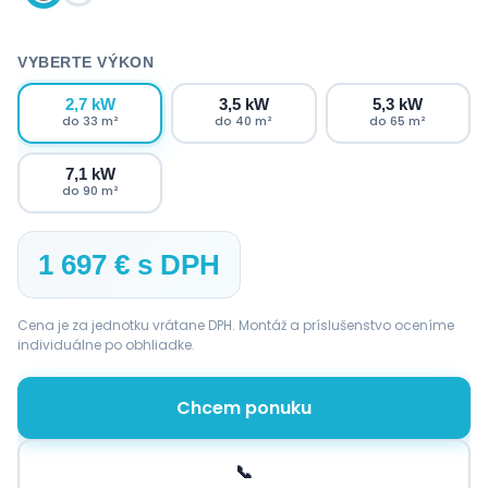
VYBERTE VÝKON
2,7 kW
3,5 kW
5,3 kW
do 33 m²
do 40 m²
do 65 m²
7,1 kW
do 90 m²
1 697 € s DPH
Cena je za jednotku vrátane DPH. Montáž a príslušenstvo oceníme
individuálne po obhliadke.
Chcem ponuku
📞