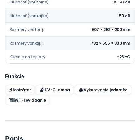
Hlučnosť (vnútorná)
19-41 dB
Hlučnosť (vonkajšia)
50 dB
Rozmery vnútor. j.
907 × 292 × 200 mm
Rozmery vonkaj. j.
732 × 555 × 330 mm
Kúrenie do teploty
-25 °C
Funkcie
⚡
🔬
🔥
Ionizátor
UV-C lampa
Vykurovacia jednotka
📶
Wi-Fi ovládanie
Popis