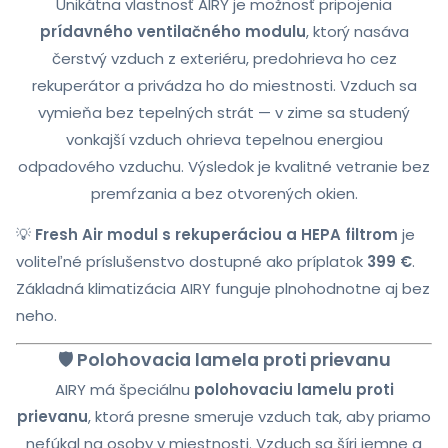
Unikátna vlastnosť AIRY je možnosť pripojenia
prídavného ventilačného modulu
, ktorý nasáva
čerstvý vzduch z exteriéru, predohrieva ho cez
rekuperátor a privádza ho do miestnosti. Vzduch sa
vymieňa bez tepelných strát — v zime sa studený
vonkajší vzduch ohrieva tepelnou energiou
odpadového vzduchu. Výsledok je kvalitné vetranie bez
premŕzania a bez otvorených okien.
💡
Fresh Air modul s rekuperáciou a HEPA filtrom
je
voliteľné príslušenstvo dostupné ako príplatok
399 €
.
Základná klimatizácia AIRY funguje plnohodnotne aj bez
neho.
🛡️ Polohovacia lamela proti prievanu
AIRY má špeciálnu
polohovaciu lamelu proti
prievanu
, ktorá presne smeruje vzduch tak, aby priamo
nefúkal na osoby v miestnosti. Vzduch sa šíri jemne a